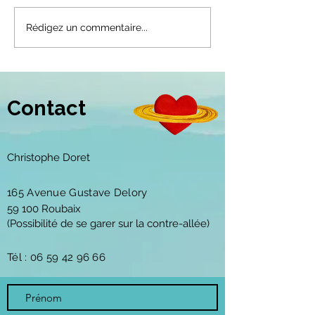
Seul est
Notre p
Rédigez un commentaire...
libre celui
la plus
qui prend des
profond
risques
Contact
Christophe Doret
165 Avenue Gustave Delory
59 100 Roubaix
(Possibilité de se garer sur la contre-allée)
Tél :
06 59 42 96 66