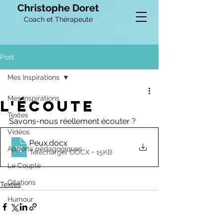
Christophe Doret
Coach et Thérapeute
Post
Mes Inspirations
Mes Inspirations
l'écoute
Textes
Savons-nous réellement écouter ?
Vidéos
Peux
.docx
Apports pédagogiques
Télécharger DOCX • 15KB
Le Couple
Citations
Textes
Humour