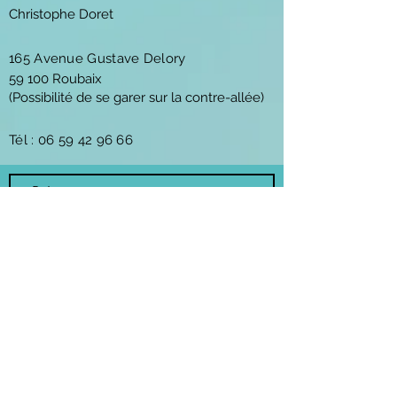
Christophe Doret
165 Avenue Gustave Delory
59 100 Roubaix
(Possibilité de se garer sur la contre-allée)
Tél :
06 59 42 96 66