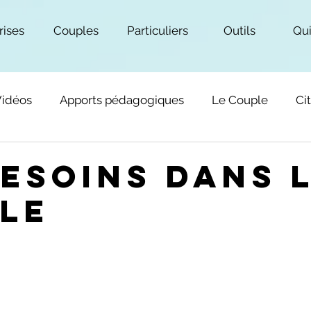
rises
Couples
Particuliers
Outils
Qui
Vidéos
Apports pédagogiques
Le Couple
Ci
besoins dans 
le