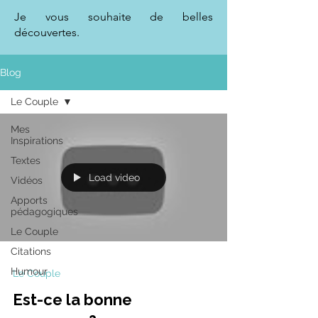
Je vous souhaite de belles
découvertes.
Blog
Le Couple
Mes
Inspirations
Textes
Load video
Vidéos
Apports
pédagogiques
Le Couple
Citations
Humour
Le Couple
Est-ce la bonne